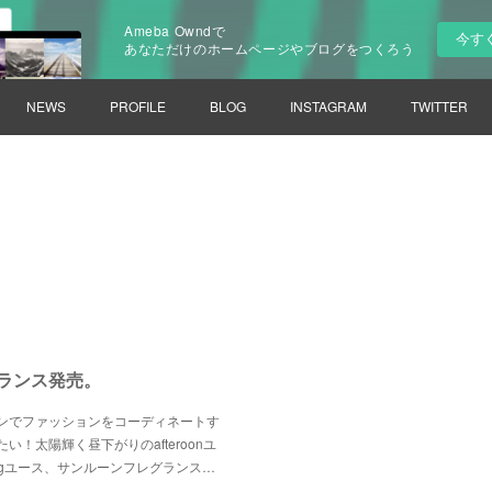
Ameba Owndで
今す
あなただけのホームページやブログをつくろう
NEWS
PROFILE
BLOG
INSTAGRAM
TWITTER
ランス発売。
ンでファッションをコーディネートす
！太陽輝く昼下がりのafteroonユ
ngユース、サンルーンフレグランス…