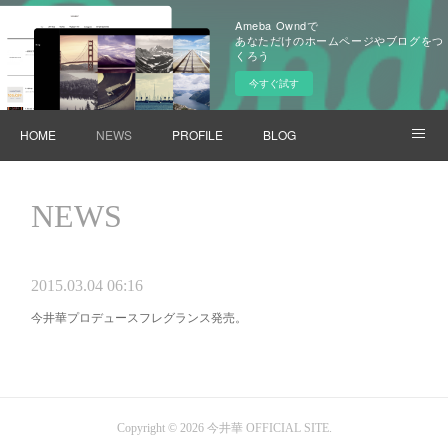
Ameba Owndで
あなただけのホームページやブログをつ
くろう
今すぐ試す
HOME
NEWS
PROFILE
BLOG
INSTAGRAM
TWITTER
LINKS
NEWS
2015.03.04 06:16
今井華プロデュースフレグランス発売。
Copyright ©
2026
今井華 OFFICIAL SITE
.